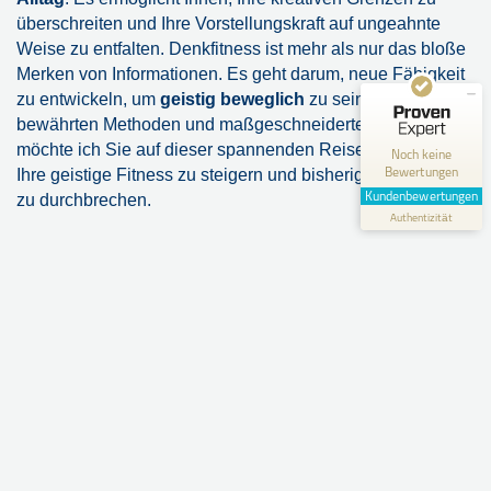
überschreiten und Ihre Vorstellungskraft auf ungeahnte
Kundenbewertungen und Erfahrungen zu
Weise zu entfalten. Denkfitness ist mehr als nur das bloße
Daniela Nestler
Merken von Informationen. Es geht darum, neue Fähigkeit
MANGELHAFT
zu entwickeln, um
geistig beweglich
zu sein. Mit
bewährten Methoden und maßgeschneiderten Ansätzen
0,00 / 5,00
möchte ich Sie auf dieser spannenden Reise begleiten,
Noch keine
Bewertungen
Ihre geistige Fitness zu steigern und bisherige Denkmuster
Erfahren Sie mehr über dieses Bewertungssiegel
Kundenbewertungen
zu durchbrechen.
Authentizität
Profil ansehen
Durch Investition in sich selbst gewinnen Sie mehr
berufliche Sicherheit und werden selbstbewusster und
kommunikativer im Umgang mit Kollegen, Kunden und
Geschäftspartnern.
Nehmen Sie die Herausforderung an, geistig fit zu bleiben,
und lassen Sie uns gemeinsam die Türen zu unbegrenzten
Möglichkeiten öffnen und Ihrem Geist Flügel verleihen. Ich
freue mich darauf, Sie auf Ihrem Weg zu begleiten und
Ihnen dabei zu helfen, Ihre Denkfähigkeit stärker zu